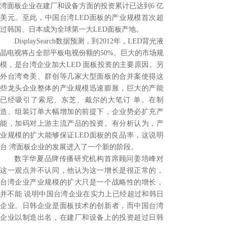
湾面板企业在建厂和设备方面的投资累计已达到6 亿
美元。至此，中国台湾LED面板的产业规模首次超
过韩国、日本成为全球第一大LED面板产地。
DisplaySearch数据预测，到2012年，LED背光液
晶电视将占全部平板电视份额的50%。巨大的市场规
模，是台湾企业加大LED 面板投资的主要原因。另
外台湾奇美、群创等几家大型面板的合并案使得这
些龙头企业整体的产业规模迅速膨胀，巨大的产能
已经吸引了索尼、东芝、戴尔的大笔订 单。在制
造、组装订单大幅增加的前提下，企业势必扩充产
能，加码对上游主流产品的投资。有分析认为，产
业规模的扩大能够保证LED面板的良品率，这说明
台 湾面板企业的发展进入了一个新的阶段。
数字华夏品牌传播研究机构首席顾问姜培峰对
这一观点并不认同，他认为这一增长是很正常的，
台湾企业产业规模的扩大只是一个战略性的增长，
并不能 说明中国台湾企业在实力上已经超过和韩日
企业。日韩企业是面板技术的创新者，而中国台湾
企业以制造出名，在建厂和设备上的投资超过日韩